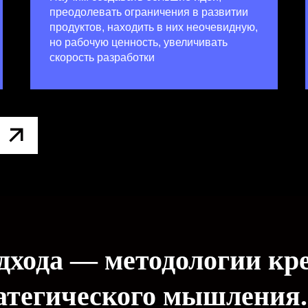
преодолевать ограничения в развитии
продуктов, находить в них неочевидную,
но рабочую ценность, увеличивать
скорость разработки
дхода — методологии кр
ратегического мышления.