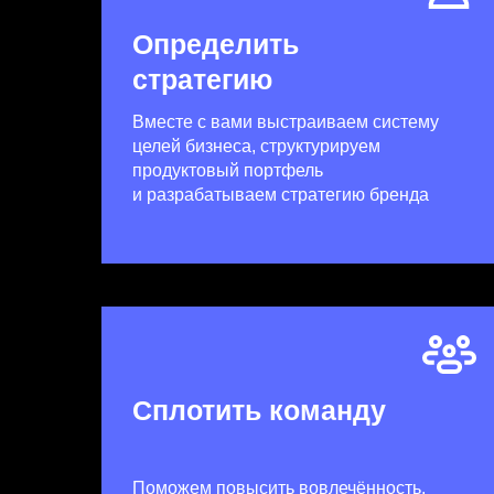
Определить
стратегию
Вместе с вами выстраиваем систему
целей бизнеса, структурируем
продуктовый портфель
и разрабатываем стратегию бренда
Сплотить команду
Поможем повысить вовлечённость,