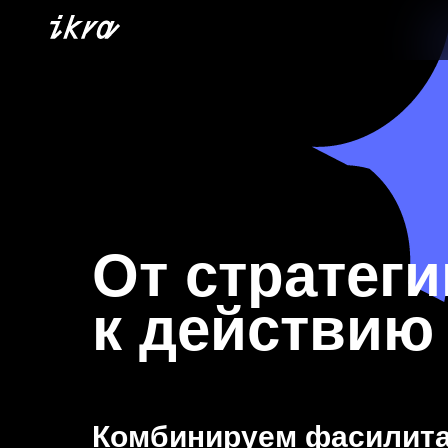
От стратеги
к действию
Комбинируем фасилита