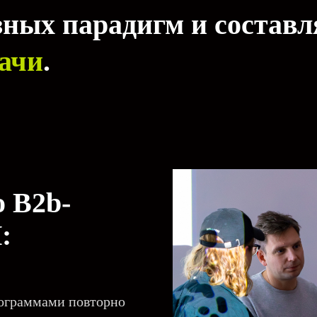
зных парадигм и состав
ачи
.
о B2b-
:
рограммами повторно