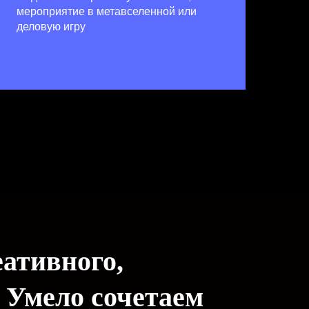
мероприятие в метавселенной или
деловую игру
еативного,
 Умело сочетаем