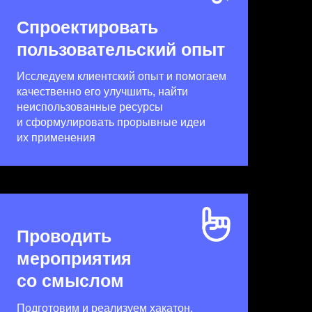
Спроектировать
пользовательский опыт
Исследуем клиентский опыт и помогаем
качественно его улучшить, найти
неиспользованные ресурсы
и сформулировать прорывные идеи
их применения
Проводить
мероприятия
со смыслом
Подготовим и реализуем хакатон,