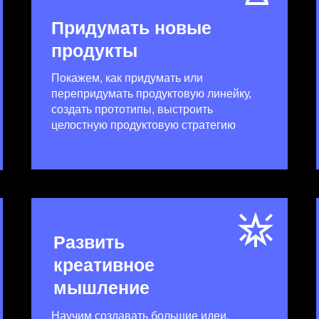
Придумать новые
продукты
Покажем, как придумать или
перепридумать продуктовую линейку,
создать прототипы, выстроить
целостную продуктовую стратегию
Развить
креативное
мышление
Научим создавать большие идеи,