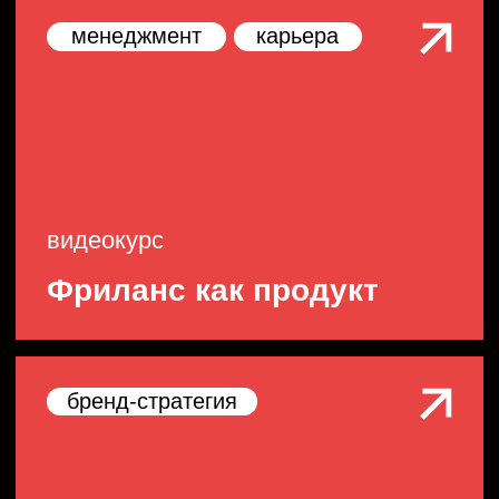
Хакатоны
Уникальные форматы взаимодействия
участников по поиску решения проблем
Мы собираем программу
специально для вас, с учетом
специфики вашего запроса.
В нашей команде участвуют
методисты, кураторы,
эксперты и менеджеры
—
только в такой связке
получается делать
качественные проекты для