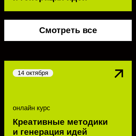
видеокурс
Формула креативности
креативные методологии
видеокурс
Генерация идей
менеджмент
карьера