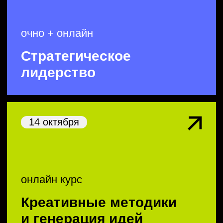
22 сентября
очно + онлайн
Стратегическое
лидерство
креативные методологии