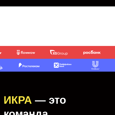
Мы продолжаем обучать людей
и вдохновлять
их на изобретательство.
Воспитываем инноваторов:
продактов, менеджеров
по развитию, маркетологов, HR,