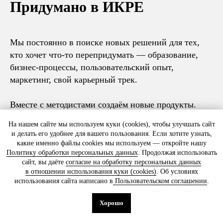
Придумано в ИКРЕ
Какой у вас вопрос?
Мы постоянно в поиске новых решений для тех,
кто хочет что‑то перепридумать — образование,
Согласен на
обработку персональных
данных
на условиях
Политики
бизнес-процессы, пользовательский опыт,
конфиденциальности
маркетинг, свой карьерный трек.
Даю согласие на получение
писем
от ИКРЫ
Вместе с методистами создаём новые продукты.
На нашем сайте мы используем куки (cookies), чтобы улучшать сайт
Отправить
и делать его удобнее для вашего пользования. Если хотите узнать,
какие именно файлы cookies мы используем — откройте нашу
Политику обработки персональных данных
. Продолжая использовать
сайт, вы даёте
согласие на обработку персональных данных
в отношении использования куки (cookies)
. Об условиях
ООО «Школа ИКРА»
использования сайта написано в
Пользовательском соглашении
.
Москва, ул. Новослободская, 31с2
+7 (495) 120 46 89
Хорошо
По будням с 09:00 до 18:00
info@ikraikra.ru