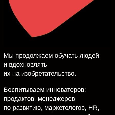
очный курс
Фасилитация
и управление встречами
22 сентября
очно + онлайн
Стратегическое
лидерство
14 октября