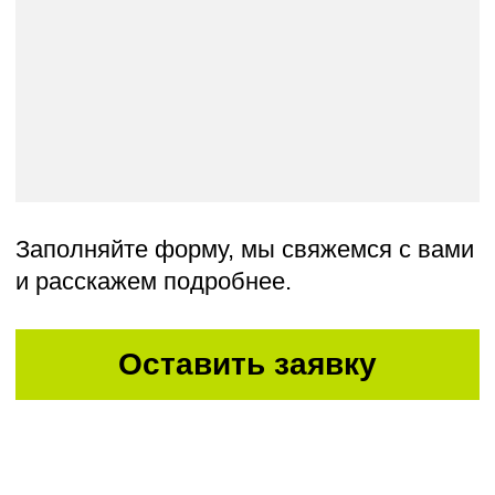
Даю согласие на получение
писем от ИКРЫ
Отправить
ООО «Школа ИКРА»
Москва, ул. Новослободская, 31с2
+7 (495) 120 46 89
По будням с 09:00 до 18:00
info@ikraikra.ru
ИКРА в соцсетях: