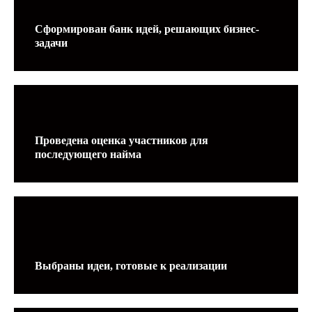
Подробнее
Сформирован банк идей, решающих бизнес-
задачи
Нужна
консультация?
Проведена оценка участников для
последующего найма
Хотите обсудить вашу задачу или
у вас нестандартный проект —
мы такое особенно любим.
Напишите, и мы подберём
решение.
Выбраны идеи, готовые к реализации
ФИО