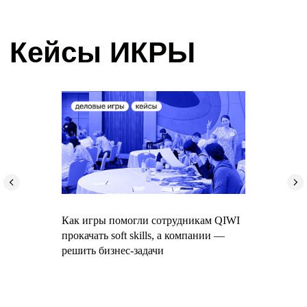
Курсы и мероприятия
Предложения для компаний
Придумано в ИКРЕ
Методология CRAFT
Блог ИКРЫ
О нас
Сведения и документы организации,
осуществляющей образовательную деятельность
по проведению курсов
Сведения и документы организации,
осуществляющей оказание консультационных услуг
по проведению курсов
Как игры помогли сотрудникам QIWI
Образовательная лицензия № Л035-01298-
прокачать soft skills, а компании —
77/00179730 от 28.02.2022
решить бизнес-задачи
СДС «Методология CRAFT», свидетельство №
РОСС RU. З2397.04МКР0
Сайт Министерства науки и высшего образования
РФ»
/
«Сайт Министерства просвещения РФ»