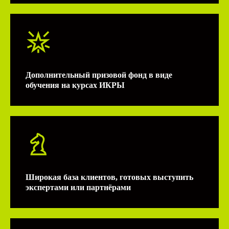
Дополнительный призовой фонд в виде
обучения на курсах ИКРЫ
За 15 лет мы убедились,
что такой подход
приносит
новый
эмоциональный опыт
и максимальную
пользу
от мероприятия.
Широкая база клиентов, готовых выступить
экспертами или партнёрами