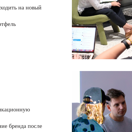
ходить на новый
ртфель
никационную
ие бренда после