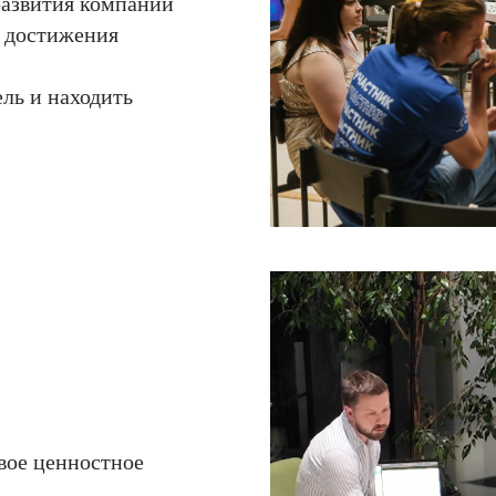
развития компании
я достижения
ль и находить
вое ценностное