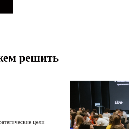
жем решить
ратегические цели