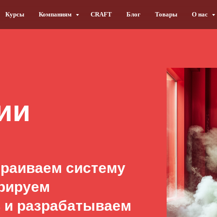
Курсы
Компаниям
CRAFT
Блог
Товары
О нас
ии
траиваем систему
урируем
 и разрабатываем