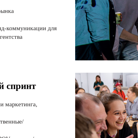
рынка
енд-коммуникации для
гентства
й спринт
и маркетинга,
ственные/