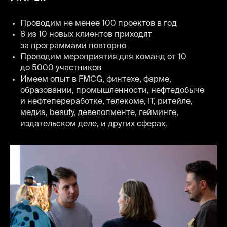
≈
1 500
Проводим не менее 100 проектов в год
8 из 10 новых клиентов приходят
за программами повторно
Проводим мероприятия для команд от 10
проектов
до 5000 участников
с измеримым
Имеем опыт в FMCG, финтехе, фарме,
образовании, промышленности, нефтедобыче
результатом
и нефтепереработке, телекоме, IT, ритейле,
медиа, beauty, девелопменте, гейминге,
издательском деле, и других сферах.
Мы проводим стратегические
сессии, воркшопы, хакатоны и
создаём образовательные
курсы для того, чтобы помочь
компаниям преодолеть
барьеры роста.