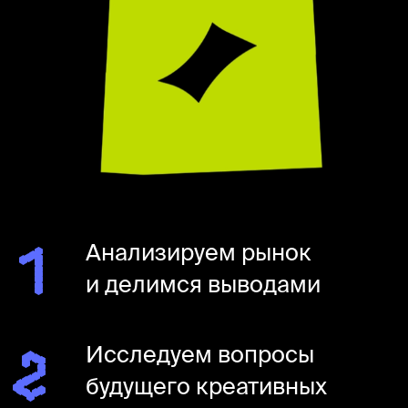
Учим команды решать задачи любой
сложности с помощью инструментов
креативного и стратегического
мышления. Мы не работаем
по готовым шаблонам, для каждой
программы подбираем инструменты
индивидуально и приводим вас
к эффективным и неочевидным
решениям.
креативные методологии
трендвотчинг
ТРИЗ
инновации
питчинг идей
фасилитация
CRAFT