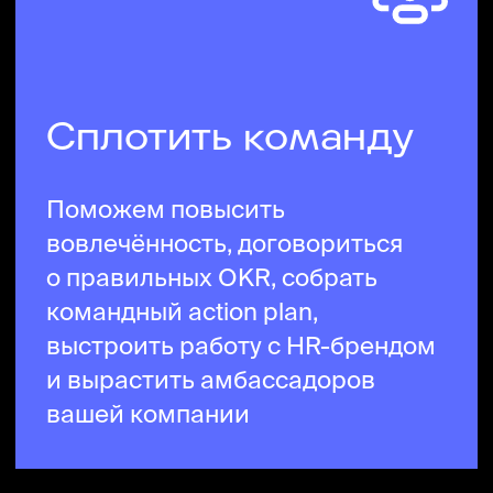
мышление
Научим создавать большие
идеи, преодолевать
ограничения в развитии
продуктов, находить в них
неочевидную, но рабочую
ценность, увеличивать скорость
разработки