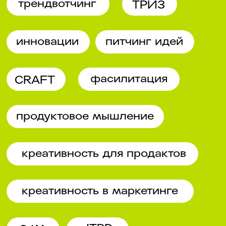
осуществляющей оказание консультационных
услуг по проведению курсов
Образовательная лицензия № Л035-01298-
77/00179730 от 28.02.2022
СДС «Методология CRAFT», свидетельство №
РОСС RU. З2397.04МКР0
Сайт Министерства науки и высшего образования
РФ»
/
«Сайт Министерства просвещения РФ»
Политика конфиденциальности
Пользовательское соглашение
Правила оказания консультационных услуг
© 2009 — 2026 ООО «Школа ИКРА»
Презентация об ИКРЕ