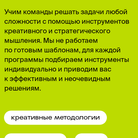
+7 (495) 120 46 89
По будням с 09:00 до 18:00
info@ikraikra.ru
ИКРА в соцсетях:
Курсы и мероприятия
Предложения для компаний
Придумано в ИКРЕ
Методология CRAFT
Блог ИКРЫ
О нас
Сведения и документы организации,
осуществляющей образовательную деятельность
по проведению курсов
Сведения и документы организации,