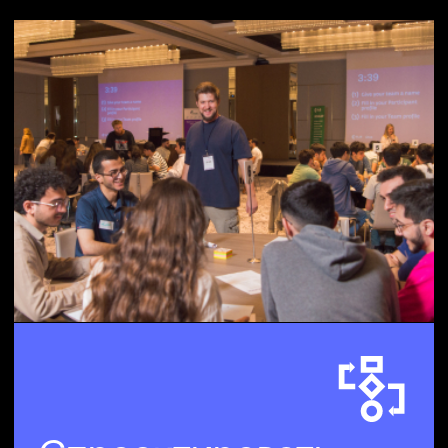
Проводить
мероприятия
со смыслом
Подготовим и реализуем
хакатон, мероприятие
в метавселенной или деловую
игру
Рассказать нам о задаче