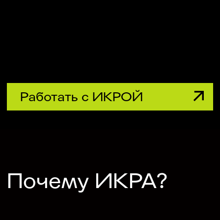
на рабочие задачи, делать
прорывные проекты и выходить
из состояния «уже всё
перепробовали, кажется, ничего
не выйдет». С нами тысячи людей
изменили свой образ мышления
и подходы к бизнес-процессам.
Мы помогаем
компаниям