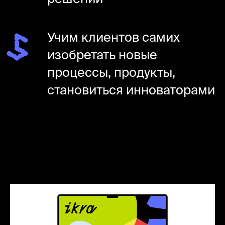
Стратегические
сессии и спринты
Предлагаем комплексный подход
по разработке бренда, продукта или
стратегии компании. Мы берём
на себя ключевые задачи, включая
исследование, сессии сотворчества
и разработку.
стратегические сессии
OKR
миссия и видение