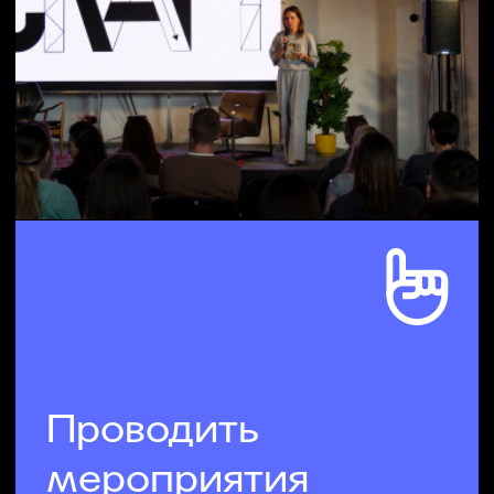
и инновационных
технологий
Помогаем катализировать
процессы полезных
изменений в компаниях
и выстроить систему
их контроля
и мониторинга
Вдохновляем, заряжаем
энергией поиска новых
решений
Учим клиентов самих
изобретать новые
процессы, продукты,