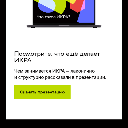
продуктовый спринт
discovery-to-delivery
платформа бренда
коммуникационная стратегия
Посмотрите, что ещё делает
концепция
TOC
ИКРА
Чем занимается ИКРА — лаконично
и структурно рассказали в презентации.
Подробнее
Скачать презентацию
Хакатоны
Проводим масштабные хакатоны или