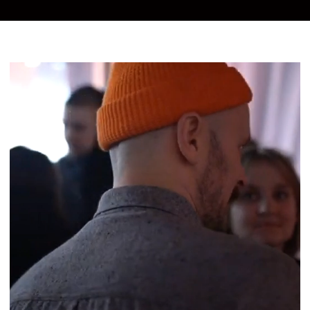
кейс-чемпионаты, делая акцент
на образовательном
и эмоциональном опыте участников.
креативный хакатон
кейс-чемпионат
креатон
банк идей
соревнования идей
акселлераторы
продактон
командообразование
идеатон