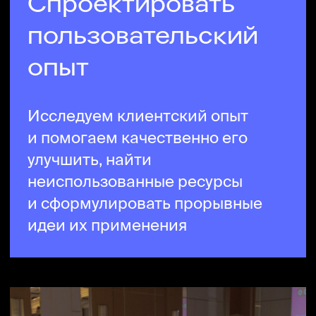
В основе нашего подхода —
методологии креативного,
продуктового
и стратегического мышления.
Умело сочетаем инструменты
из разных парадигм
и составляем
нужный рецепт
решения вашей задачи
.