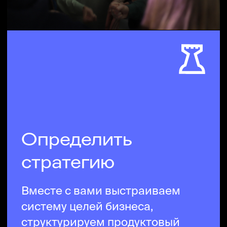
Придумать новые
продукты
Покажем, как придумать или
перепридумать продуктовую
линейку, создать прототипы,
выстроить целостную
продуктовую стратегию