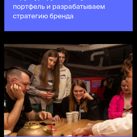
Сплотить команду
Поможем повысить
вовлечённость, договориться
о правильных OKR, собрать
командный action plan,
выстроить работу с HR-брендом
и вырастить амбассадоров
вашей компании