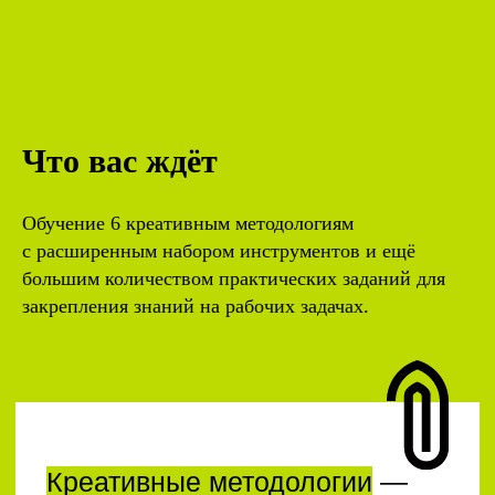
Креативные методологии
—
это готовые алгоритмы,
которые стимулируют
и структурируют мышление
Что вас ждёт
и помогают найти решение
в сложных и нестандартных
ситуациях, в условиях
Обучение 6 креативным методологиям
ограниченных ресурсов или
когда фантазия отказывается
с расширенным набором инструментов и ещё
работать.
большим количеством практических заданий для
закрепления знаний на рабочих задачах.
Повышение цены 3
сентября