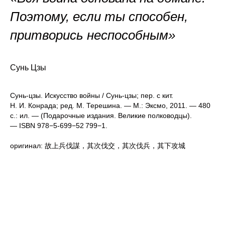
Поэтому, если ты способен,
притворись неспособным»
Сунь Цзы
Сунь-цзы. Искусство войны / Сунь-цзы; пер. с кит.
Н. И. Конрада; ред. М. Терешина. — М.: Эксмо, 2011. — 480
с.: ил. — (Подарочные издания. Великие полководцы).
— ISBN 978−5-699−52 799−1.
оригинал: 故上兵伐謀，其次伐交，其次伐兵，其下攻城