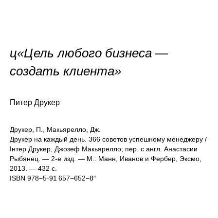
ц«Цель любого бизнеса —
создать клиента»
Питер Друкер
Друкер, П., Макьярелло, Дж.
Друкер на каждый день. 366 советов успешному менеджеру /
Інтер Друкер, Джозеф Макьярелло; пер. с англ. Анастасии
Рыбянец. — 2-е изд. — М.: Манн, Иванов и Фербер, Эксмо,
2013. — 432 с.
ISBN 978−5-91 657−652−8″