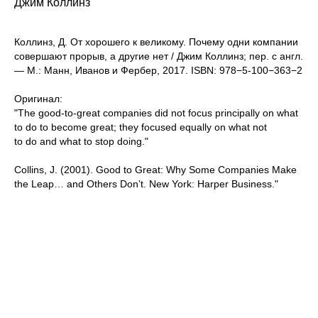
Джим Коллинз
Коллинз, Д. От хорошего к великому. Почему одни компании
совершают прорыв, а другие нет / Джим Коллинз; пер. с англ.
— М.: Манн, Иванов и Фербер, 2017. ISBN: 978−5-100−363−2
Оригинал:
"The good-to-great companies did not focus principally on what
to do to become great; they focused equally on what not
to do and what to stop doing."
Collins, J. (2001). Good to Great: Why Some Companies Make
the Leap… and Others Don’t. New York: Harper Business."