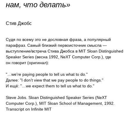
нам, что делать»
Стив Джобс
Судя по всему это не дословная фраза, а популярный
парафраз. Самый близкий первоисточник смысла —
выступление/встреча Стива Джобса в MIT Sloan Distinguished
Speaker Series (весна 1992, NeXT Computer Corp.), где
он говорит (оригинал):
"…we're paying people to tell us what to do."
Далее: "I don’t view that we pay people to do things."
И ещё: "…we expect them to tell us what to do."
Steve Jobs. Sloan Distinguished Speaker Series (NeXT
Computer Corp.), MIT Sloan School of Management, 1992.
Transcript on Infinite MIT