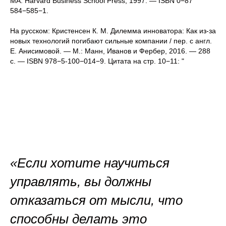
MA: Harvard Business School Press, 1997. — ISBN 0−87
584−585−1.
На русском: Кристенсен К. М. Дилемма инноватора: Как из-за
новых технологий погибают сильные компании / пер. с англ.
Е. Анисимовой. — М.: Манн, Иванов и Фербер, 2016. — 288
с. — ISBN 978−5-100−014−9. Цитата на стр. 10−11: "
«Если хотите научиться
управлять, вы должны
отказаться от мысли, что
способны делать это