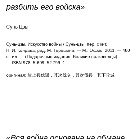
разбить его войска»
Сунь Цзы
Сунь-цзы. Искусство войны / Сунь-цзы; пер. с кит.
Н. И. Конрада; ред. М. Терешина. — М.: Эксмо, 2011. — 480
с.: ил. — (Подарочные издания. Великие полководцы).
— ISBN 978−5-699−52 799−1.
оригинал: 故上兵伐謀，其次伐交，其次伐兵，其下攻城
«Вся война основана на обмане.