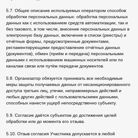
5.7. Общее описание используемых оператором способов
обработки персональных данных: обработка персональных
данных как с использованием средств автоматизации, так и
без такового, в том числе, внесение персональных данных в
электронную базу данных, включение в списки (реестры) и
отчётные формы, предусмотренные документами,
регламентирующими предоставление отчётных данных
(документов), обмен (приём и передача) персональными
данными с использованием машинных носителей или по
каналам связи или путём передачи документов.
5.8. Организатор обязуется принимать все необходимые
меры защиты получаемых данных от несанкционированного
доступа третьих лиц, утечки, неправомерных действий и
любых других действий с пользовательскими данными,
способных нанести ущерб непосредственно субъекту.
ООО «Школа ИКРА»
Москва, ул. Новослободская, 31с2
5.9. Согласие даётся субъектом до достижения целей
+7 (495) 120 46 89
обработки или до момента его отзыва.
По будням с 09:00 до 18:00
5.10. Отзыв согласия Участника допускается в любой
info@ikraikra.ru