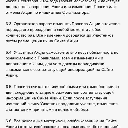
часов 1 сентября 2024 года (время московское) и действует
до полного завершения Акции или изменения Правил или
СДС «Методология CRAFT», свидетельство №
отмены Акции по инициативе Организатора.
РОСС RU. З2397.04МКР0
Сайт Министерства науки и высшего образования
6.3. Организатор вправе изменять Правила Акции в течение
РФ»
/
«Сайт Министерства просвещения РФ»
периода его проведения в любой момент и любое
количество раз. Все изменения доводятся до Участников
Политика конфиденциальности
путём размещения их на Сайте Акции.
Пользовательское соглашение
6.4. Участники Акции самостоятельно несут обязанность по
Правила оказания консультационных услуг
ознакомлению с Правилами, всеми изменениями и
дополнениям к ним, для чего должны периодически
знакомиться с соответствующей информацией на Сайте
Акции.
© 2009 — 2026 ООО «Школа ИКРА»
Презентация об ИКРЕ
6.5. Правила считаются изменёнными или отменёнными со
дня, следующего за днём размещения соответствующей
информации на Сайте Акции. Если после вступления
изменений в силу Участник продолжил участие, изменения
считаются им принятыми в полном объёме.
6.6. Все рекламные материалы, опубликованные на Сайте
Акции (тексты, изображения, товарные знаки, бот и прочие),