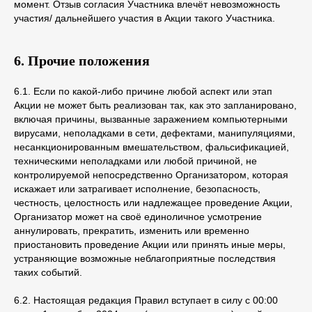
момент. Отзыв согласия Участника влечёт невозможность
ИКРА в соцсетях:
участия/ дальнейшего участия в Акции такого Участника.
6. Прочие положения
Курсы и мероприятия
6.1. Если по какой-либо причине любой аспект или этап
Предложения для компаний
Акции не может быть реализован так, как это запланировано,
включая причины, вызванные заражением компьютерными
Придумано в ИКРЕ
вирусами, неполадками в сети, дефектами, манипуляциями,
Методология CRAFT
несанкционированным вмешательством, фальсификацией,
Блог ИКРЫ
техническими неполадками или любой причиной, не
контролируемой непосредственно Организатором, которая
О нас
искажает или затрагивает исполнение, безопасность,
честность, целостность или надлежащее проведение Акции,
Сведения и документы организации,
Организатор может на своё единоличное усмотрение
осуществляющей образовательную деятельность
аннулировать, прекратить, изменить или временно
по проведению курсов
приостановить проведение Акции или принять иные меры,
Сведения и документы организации,
устраняющие возможные неблагоприятные последствия
осуществляющей оказание консультационных услуг
таких событий.
по проведению курсов
6.2. Настоящая редакция Правил вступает в силу с 00:00
Образовательная лицензия № Л035-01298-
77/00179730 от 28.02.2022