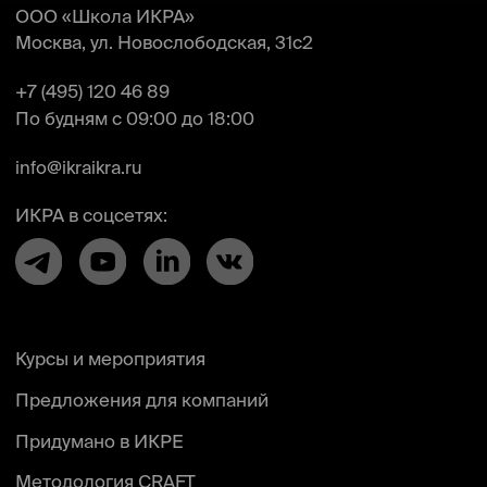
услуг по проведению курсов
Образовательная лицензия № Л035-01298-
77/00179730 от 28.02.2022
СДС «Методология CRAFT», свидетельство №
РОСС RU. З2397.04МКР0
Сайт Министерства науки и высшего образования
РФ»
/
«Сайт Министерства просвещения РФ»
Политика конфиденциальности
Пользовательское соглашение
Правила оказания консультационных услуг
© 2009 — 2026 ООО «Школа ИКРА»
Презентация об ИКРЕ