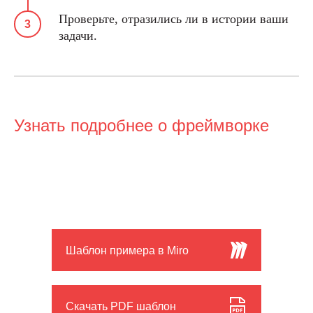
Проверьте, отразились ли в истории ваши
задачи.
Узнать подробнее о фреймворке
ООО «Школа ИКРА»
Москва, ул. Новослободская, 31с2
+7 (495) 120 46 89
По будням с 09:00 до 18:00
Шаблон примера в Miro
info@ikraikra.ru
ИКРА в соцсетях:
Скачать PDF шаблон