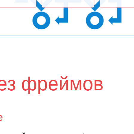
ез фреймов
е