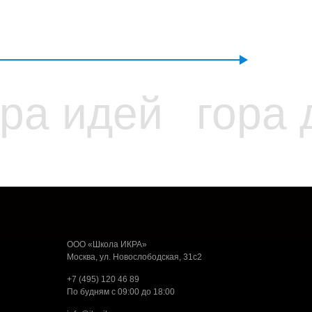
ора идей
гора 
ООО «Школа ИКРА»
Москва, ул. Новослободская, 31с2
+7 (495) 120 46 89
По будням с 09:00 до 18:00