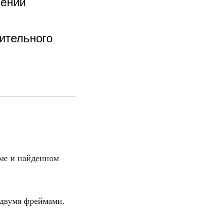
ений
ительного
ме и найденном
 двумя фреймами.