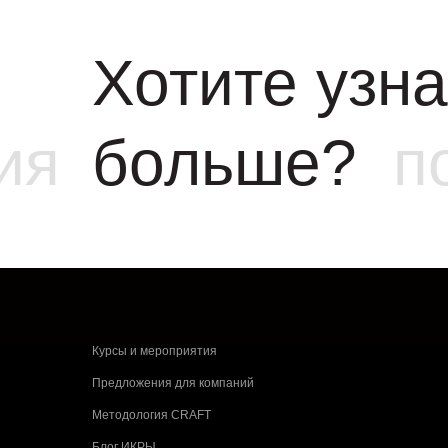
Хотите узна
ия
больше?
п
Курсы и мероприятия
Предложения для компаний
Методология CRAFT
Блог ИКРЫ