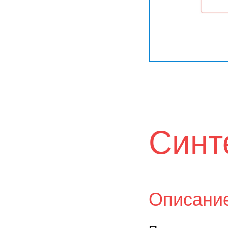
Синт
Описани