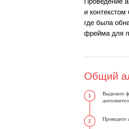
Проведение а
и контекстом 
где была обн
фрейма для п
Общий а
Выделите ф
дополнитель
Проведите а