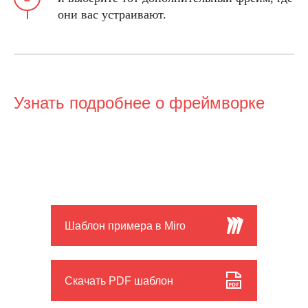
они вас устраивают.
Узнать подробнее о фреймворке
ООО «Школа ИКРА»
Москва, ул. Новослободская, 31с2
+7 (495) 120 46 89
По будням с 09:00 до 18:00
Шаблон примера в Miro
info@ikraikra.ru
ИКРА в соцсетях:
Скачать PDF шаблон