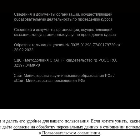
Сведения и документы организации, осуществляющей
образовательную деятельность по проведению курсов
Сведения и документы организации, осуществляющей
оказание консультационных услуг по проведению курсов
Образовательная лицензия № Л035-01298-77/00179730 от
28.02.2022
СДС «Методология CRAFT», свидетельство № РОСС RU.
З2397.04МКР0
Сайт Министерства науки и высшего образования РФ»
/
«Сайт Министерства просвещения РФ»
т и делать его удобнее для вашего пользования. Если хотите узнать, ка
ы даёте
согласие на обработку персональных данных в отношении использ
Презентация об ИКРЕ
в
Пользовательском соглашении
.