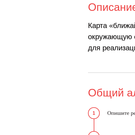
Описани
Карта «ближа
окружающую с
для реализац
Общий а
Опишите ре