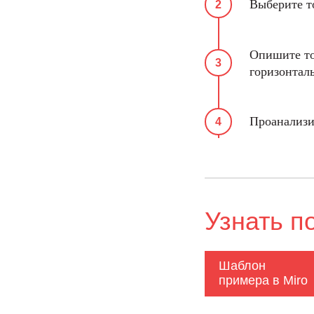
Выберите т
Опишите то
горизонтал
Проанализи
Узнать п
Шаблон
примера в Miro