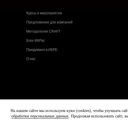
Курсы и мероприятия
Предложения для компаний
Методология CRAFT
Блог ИКРЫ
Придумано в ИКРЕ
О нас
На нашем сайте мы используем куки (cookies), чтобы улучшать сай
обработки персональных данных
. Продолжая использовать сайт, в
© 2009 — 2026 ООО «Школа ИКРА»