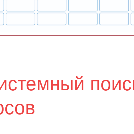
истемный поис
рсов