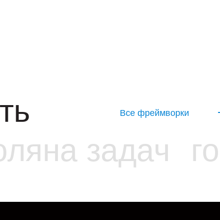
ть
Все фреймворки
оляна задач
г