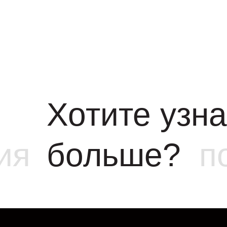
Хотите узна
ия
больше?
п