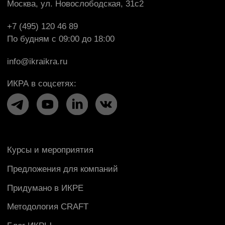
Образовательная лицензия № Л035-01298-
77/00179730 от 28.02.2022
СДС «Методология CRAFT», свидетельство №
РОСС RU. З2397.04МКР0
Сайт Министерства науки и высшего образования
РФ»
/
«Сайт Министерства просвещения РФ»
Политика конфиденциальности
Пользовательское соглашение
Правила оказания консультационных услуг
© 2009 — 2026 ООО «Школа ИКРА»
Презентация об ИКРЕ