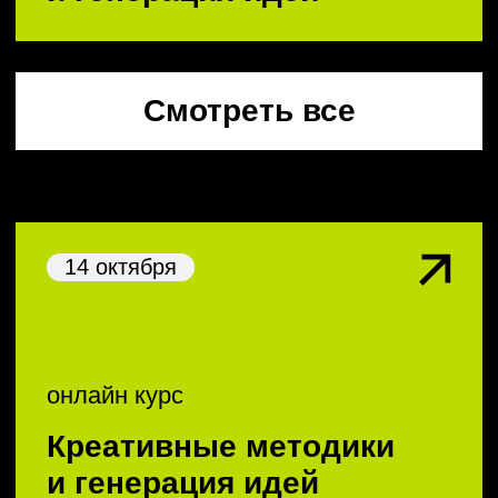
видеокурс
Формула креативности
креативные методологии
видеокурс
Генерация идей
менеджмент
карьера