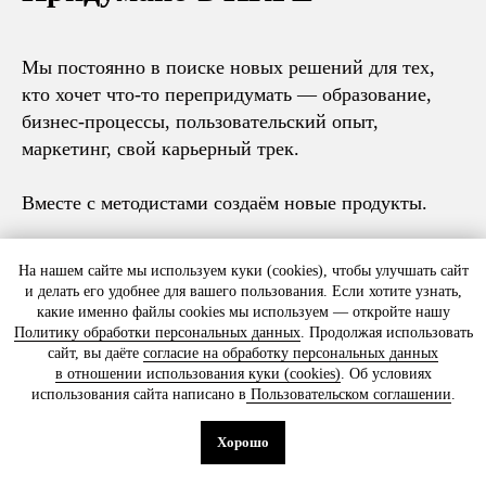
Какой у вас вопрос?
Мы постоянно в поиске новых решений для тех,
кто хочет что‑то перепридумать — образование,
Согласен на
обработку персональных
данных
на условиях
Политики
бизнес-процессы, пользовательский опыт,
конфиденциальности
маркетинг, свой карьерный трек.
Даю согласие на получение
писем
Вместе с методистами создаём новые продукты.
от ИКРЫ
Отправить
На нашем сайте мы используем куки (cookies), чтобы улучшать сайт
и делать его удобнее для вашего пользования. Если хотите узнать,
какие именно файлы cookies мы используем — откройте нашу
Политику обработки персональных данных
. Продолжая использовать
сайт, вы даёте
согласие на обработку персональных данных
ООО «Школа ИКРА»
в отношении использования куки (cookies)
. Об условиях
Москва, ул. Новослободская, 31с2
использования сайта написано в
Пользовательском соглашении
.
+7 (495) 120 46 89
По будням с 09:00 до 18:00
Хорошо
info@ikraikra.ru