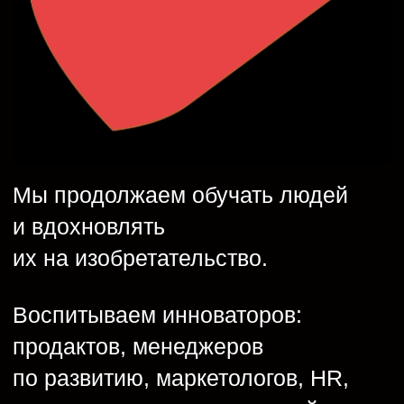
очный курс
Фасилитация
и управление встречами
22 сентября
очно + онлайн
Стратегическое
лидерство
14 октября