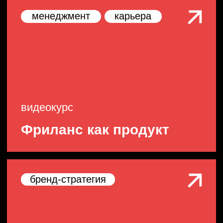
Хакатоны
Уникальные форматы взаимодействия
участников по поиску решения проблем
Мы собираем программу
специально для вас, с учетом
специфики вашего запроса.
В нашей команде участвуют
методисты, кураторы,
эксперты и менеджеры
—
только в такой связке
получается делать
качественные проекты для