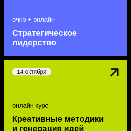
22 сентября
очно + онлайн
Стратегическое
лидерство
креативные методологии