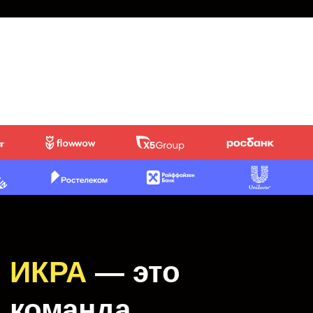
Мы продолжаем обучать людей
и вдохновлять
их на изобретательство.
Воспитываем инноваторов:
продактов, менеджеров
по развитию, маркетологов, HR,