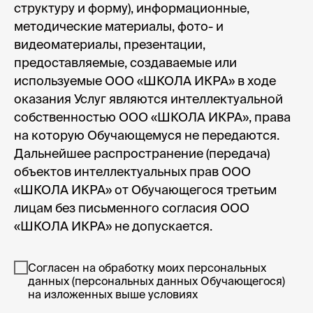
Образовательная лицензия № Л035-01298-
структуру и форму), информационные,
77/00179730 от 28.02.2022
методические материалы, фото- и
СДС «Методология CRAFT», свидетельство №
видеоматериалы, презентации,
РОСС RU. З2397.04МКР0
предоставляемые, создаваемые или
Сайт Министерства науки и высшего образования
РФ»
/
«Сайт Министерства просвещения РФ»
используемые ООО «ШКОЛА ИКРА» в ходе
оказания Услуг являются интеллектуальной
Политика конфиденциальности
собственностью ООО «ШКОЛА ИКРА», права
Пользовательское соглашение
на которую Обучающемуся не передаются.
Правила оказания консультационных услуг
Дальнейшее распространение (передача)
объектов интеллектуальных прав ООО
«ШКОЛА ИКРА» от Обучающегося третьим
© 2009 — 2026 ООО «Школа ИКРА»
лицам без письменного согласия ООО
Презентация об ИКРЕ
«ШКОЛА ИКРА» не допускается.
Согласен на обработку моих персональных
данных (персональных данных Обучающегося)
на изложенных выше условиях