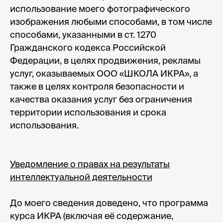
info@ikraikra.ru
использование моего фотографического
ИКРА в соцсетях:
изображения любыми способами, в том числе
способами, указанными в ст. 1270
Гражданского кодекса Российской
Федерации, в целях продвижения, рекламы
Курсы и мероприятия
услуг, оказываемых ООО «ШКОЛА ИКРА», а
Предложения для компаний
также в целях контроля безопасности и
Придумано в ИКРЕ
качества оказания услуг без ограничения
Методология CRAFT
территории использования и срока
Блог ИКРЫ
использования.
О нас
Сведения и документы организации,
Уведомление о правах на результаты
осуществляющей образовательную деятельность
интеллектуальной деятельности
по проведению курсов
Сведения и документы организации,
осуществляющей оказание консультационных
До моего сведения доведено, что программа
услуг по проведению курсов
курса ИКРА (включая её содержание,