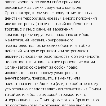
Сайт Министерства науки и высшего образования
запланировано, по каким-либо причинам,
РФ»
/
«Сайт Министерства просвещения РФ»
выходящим за рамки разумного контроля
Организатора, в том числе вследствие военных
Политика конфиденциальности
действий, терроризма, чрезвычайного положения
Пользовательское соглашение
или катастрофы (включая стихийное бедствие),
Правила оказания консультационных услуг
торговых и иных санкций, заражения
компьютерным вирусом, аппаратных ошибок,
манипуляций, несанкционированного
вмешательства, технических сбоев или любых
© 2009 — 2026 ООО «Школа ИКРА»
действий, которые срывают или затрагивают
Презентация об ИКРЕ
администрирование, безопасность, объективность,
целостность или надлежащее проведение Акции,
Организатор сохраняет за собой право,
исключительно по своему усмотрению,
аннулировать, прекращать, изменять или
приостанавливать Акцию и (или), по собственному
усмотрению, предоставлять альтернативные Призы
такой же или более высокой стоимости, что
и первоначальный Приз. Кроме этого, Организатор
по собственному усмотрению, вправе вносить