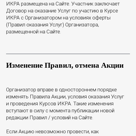
ИКРА размещена на Сайте. Участник заключает
Договор на оказание Услуг по участию в Курсе
Курсы и мероприятия
ИКРА с Организатором на условиях оферты
Предложения для компаний
(Правил оказания Услуг) Организатора,
размещенной на Сайте.
Придумано в ИКРЕ
Методология CRAFT
Блог ИКРЫ
О нас
Изменение Правил, отмена Акции
Сведения и документы организации,
осуществляющей образовательную деятельность
по проведению курсов
Организатор вправе в одностороннем порядке
Сведения и документы организации,
изменять Правила Акции, условия оказания Услуг
осуществляющей оказание консультационных услуг
по проведению курсов
и проведения Курсов ИКРА. Такие изменения
вступают в силу с момента публикации новой
Образовательная лицензия № Л035-01298-
77/00179730 от 28.02.2022
редакции Правил / условий на Сайте.
СДС «Методология CRAFT», свидетельство №
РОСС RU. З2397.04МКР0
Если Акцию невозможно провести, как