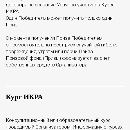
договора на оказание Услуг по участию в Курсе
ИКРА.
Один Победитель может получить только один
Приз.
С момента получения Приза Победителем
он самостоятельно несёт риск случайной гибели,
повреждения, утраты или порчи Приза.
Призовой фонд (Призы) формируется за счёт
собственных средств Организатора.
ООО «Школа ИКРА»
Москва, ул. Новослободская, 31с2
+7 (495) 120 46 89
Курс ИКРА
По будням с 09:00 до 18:00
info@ikraikra.ru
ИКРА в соцсетях:
Консультационный или образовательный курс,
проводимый Организатором. Информация о курсах