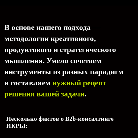
Несколько фактов о B2b-консалтинге
ИКРЫ: