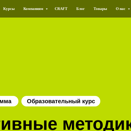
Курсы
Компаниям
CRAFT
Блог
Товары
О нас
амма
Образовательный курс
тивные методи