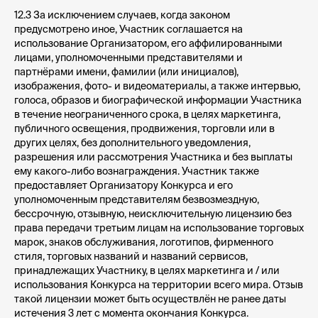
12.3 За исключением случаев, когда законом
предусмотрено иное, Участник соглашается на
использование Организатором, его аффилированными
лицами, уполномоченными представителями и
Курсы и мероприятия
партнёрами имени, фамилии (или инициалов),
Предложения для компаний
изображения, фото- и видеоматериалы, а также интервью,
Придумано в ИКРЕ
голоса, образов и биографической информации Участника
в течение неограниченного срока, в целях маркетинга,
Методология CRAFT
публичного освещения, продвижения, торговли или в
Блог ИКРЫ
других целях, без дополнительного уведомления,
О нас
разрешения или рассмотрения Участника и без выплаты
ему какого-либо вознаграждения. Участник также
предоставляет Организатору Конкурса и его
Сведения и документы организации,
уполномоченным представителям безвозмездную,
осуществляющей образовательную деятельность
бессрочную, отзывную, неисключительную лицензию без
по проведению курсов
права передачи третьим лицам на использование торговых
Сведения и документы организации,
марок, знаков обслуживания, логотипов, фирменного
осуществляющей оказание консультационных
стиля, торговых названий и названий сервисов,
услуг по проведению курсов
принадлежащих Участнику, в целях маркетинга и / или
Образовательная лицензия № Л035-01298-
использования Конкурса на территории всего мира. Отзыв
77/00179730 от 28.02.2022
такой лицензии может быть осуществлён не ранее даты
истечения 3 лет с момента окончания Конкурса.
СДС «Методология CRAFT», свидетельство №