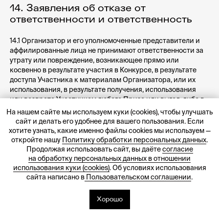
14. Заявления об отказе от
ответственности и ответственность
14.1 Организатор и его уполномоченные представители и
аффилированные лица не принимают ответственности за
утрату или повреждение, возникающее прямо или
косвенно в результате участия в Конкурсе, в результате
доступа Участника к материалам Организатора, или их
использования, в результате получения, использования
или возврата Участником любого Приза или выгод, либо в
результате неспособности Участника получить,
На нашем сайте мы используем куки (cookies), чтобы улучшать
использовать или возвратить Приз или выгоды.
сайт и делать его удобнее для вашего пользования. Если
14.2 Организатор, его уполномоченные представители и
хотите узнать, какие именно файлы cookies мы используем —
аффилированные лица не несут ответственности за:
откройте нашу
Политику обработки персональных данных
.
Продолжая использовать сайт, вы даёте
согласие
14.2.1 технические сбои любого рода, в том числе
на обработку персональных данных в отношении
неисправность телефонов, компьютеров, сетей,
использования куки (cookies)
. Об условиях использования
аппаратных средств или программного обеспечения;
сайта написано в
Пользовательском соглашении
.
14.2.2 отсутствие или недоступность материалов
Хорошо
Организатора или какого-либо сервиса;