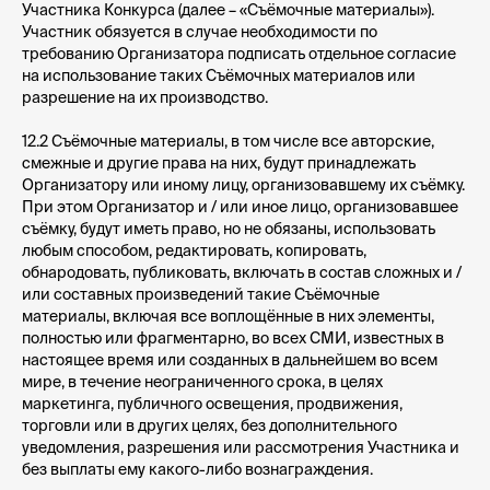
Участника Конкурса (далее – «Съёмочные материалы»).
Участник обязуется в случае необходимости по
требованию Организатора подписать отдельное согласие
на использование таких Съёмочных материалов или
разрешение на их производство.
12.2 Съёмочные материалы, в том числе все авторские,
смежные и другие права на них, будут принадлежать
Организатору или иному лицу, организовавшему их съёмку.
При этом Организатор и / или иное лицо, организовавшее
съёмку, будут иметь право, но не обязаны, использовать
любым способом, редактировать, копировать,
обнародовать, публиковать, включать в состав сложных и /
или составных произведений такие Съёмочные
материалы, включая все воплощённые в них элементы,
ООО «Школа ИКРА»
полностью или фрагментарно, во всех СМИ, известных в
Москва, ул. Новослободская, 31с2
настоящее время или созданных в дальнейшем во всем
мире, в течение неограниченного срока, в целях
+7 (495) 120 46 89
маркетинга, публичного освещения, продвижения,
По будням с 09:00 до 18:00
торговли или в других целях, без дополнительного
info@ikraikra.ru
уведомления, разрешения или рассмотрения Участника и
без выплаты ему какого-либо вознаграждения.
ИКРА в соцсетях: