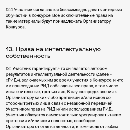
РОСС RU. З2397.04МКР0
12.4 Участник соглашается безвозмездно давать интервью
Сайт Министерства науки и высшего образования
об участии в Конкурсе. Все исключительные права на
РФ»
/
«Сайт Министерства просвещения РФ»
такие материалы будут принадлежать Организатору
Конкурса.
Политика конфиденциальности
Пользовательское соглашение
Правила оказания консультационных услуг
13. Права на интеллектуальную
собственность
13.1 Участник гарантирует, что он является автором
© 2009 — 2026 ООО «Школа ИКРА»
результатов интеллектуальной деятельности (далее –
Презентация об ИКРЕ
«РИД»), включаемых им во время участия в Конкурсе, и что
им при создании РИД соблюдены все права, в том числе
исключительные, третьих лиц. В случае предъявления к
Организатору каких-либо претензий и/или исков со
стороны третьих лиц в связи с незаконной передачей
Участником прав на РИД и/или использованием РИД,
Участник обязуется самостоятельно урегулировать такие
претензии и/или иски полностью, освободив
Организатора от ответственности, в том числе от любых