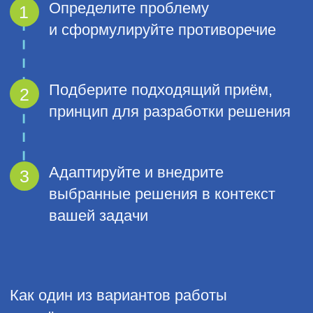
Курсы и мероприятия
Предложения для компаний
Придумано в ИКРЕ
Методология CRAFT
Блог ИКРЫ
О нас
Сведения и документы организации,
осуществляющей образовательную деятельность
по проведению курсов
Сведения и документы организации,
осуществляющей оказание консультационных услуг
по проведению курсов
Образовательная лицензия № Л035-01298-
77/00179730 от 28.02.2022
СДС «Методология CRAFT», свидетельство №
РОСС RU. З2397.04МКР0
Сайт Министерства науки и высшего образования