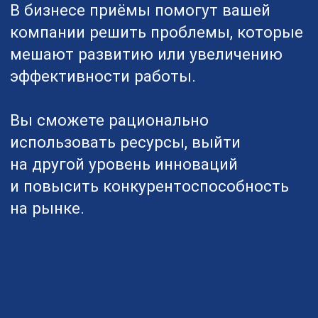
Генрих Альтшуллер
разработал 40
приёмов
решения
противоречий
на основе многолетнего анализа
патентов и научной литературы. Прежде
всего они предназначались для
устранения технических противоречий.
Мы в ИКРЕ адаптировали эти методы
и сделали их более универсальными
для применения как в бизнесе, так и для
решения личных и рабочих задач.
Разработчики карт ТРИЗ: