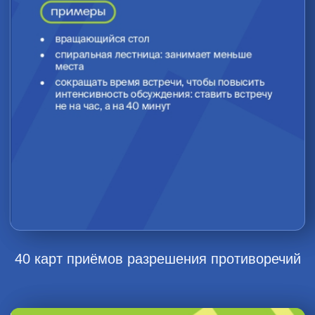
Изобретатель и писатель-фантаст
Изобрёл пистолет-огнемёт,
скафандр, катер с ракетным
двигателем и ТРИЗ
Основал и возглавил первое
в СССР Общество изобретателей
Исследовал более 40 тысяч
патентов и научных работ
Описал 76 стандартов решения
изобретательских задач