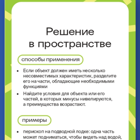
Вывел 8 законов развития систем
Генрих Саулович Альтшуллер
стремился обеспечить инженеров
и разработчиков надёжным
инструментом, способным
значительно повысить
их креативность и продуктивность
в разработке новых технических
решений.
В центре его внимания всегда
было изучение процессов
и методов, которыми изобретатели
приходили к своим решениям.
Он искал закономерности, которые
можно было бы использовать для