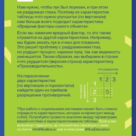
Подберите подходящий приём,
2
принцип для разработки решения
Адаптируйте и внедрите
3
выбранные решения в контекст
вашей задачи
Как один из вариантов работы
с приёмами можно использовать
таблицу устранения технических
противоречий