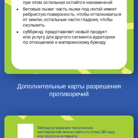
обучения эффективному
и системному поиску решений.
Определите проблему
1
и сформулируйте противоречие