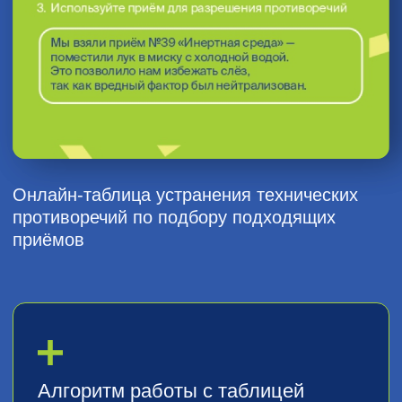
В ней перечислены типовые
конфликтные характеристики системы
и номера приёмов для преодоления
возникших конфликтов.
Согласно ТРИЗ, противоречие возникает
в ситуации, когда улучшение одного
параметра системы приводит
к к ухудшению другого.
Скачать:
Онлайн-версия
PDF формат