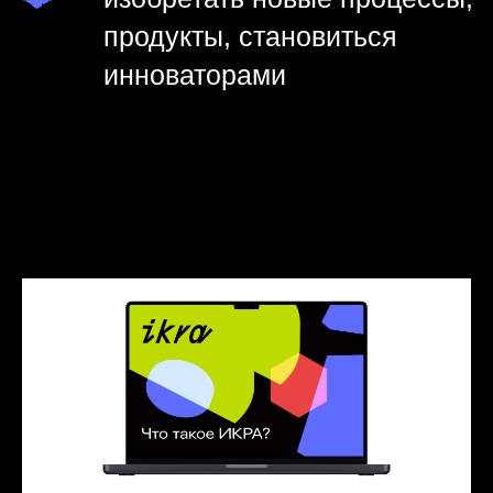
фасилитация
CRAFT
продуктовое мышление
креативность для продактов
креативность в маркетинге
JTBD
CJM
реверс-инжиниринг
бенчмаркинг
Подробнее