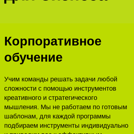
ООО «Школа ИКРА»
Москва, ул. Новослободская, 31с2
+7 (495) 120 46 89
По будням с 09:00 до 18:00
info@ikraikra.ru
ИКРА в соцсетях:
Курсы и мероприятия
Предложения для компаний
Придумано в ИКРЕ
Методология CRAFT
Блог ИКРЫ
О нас
Сведения и документы организации,
осуществляющей образовательную деятельность