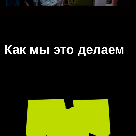
≈
1143
проектов
с измеримым
результатом
Мы проводим стратегические
сессии, воркшопы, хакатоны и
создаём образовательные
курсы для того, чтобы помочь
компаниям преодолеть