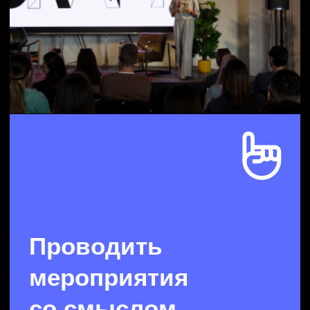
Помогаем катализировать
процессы полезных
изменений в компаниях
и выстроить систему
их контроля и мониторинга
Вдохновляем, заряжаем
энергией поиска новых
решений
Учим клиентов самих
изобретать новые процессы,
продукты, становиться
инноваторами