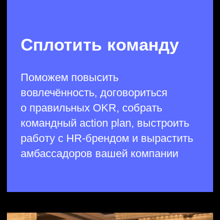
Научим создавать большие идеи,
преодолевать ограничения
в развитии продуктов, находить
в них неочевидную, но рабочую
ценность, увеличивать скорость
разработки