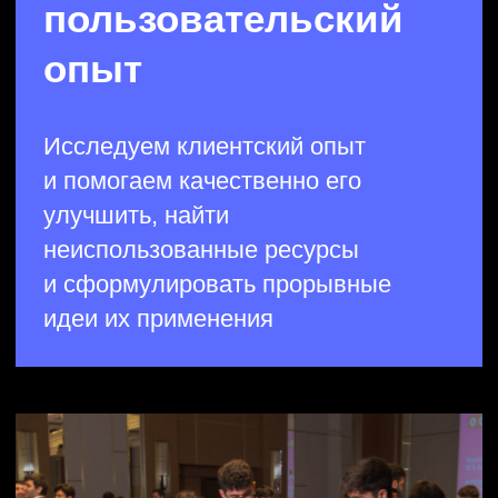
В основе нашего подхода —
методологии креативного,
продуктового и стратегического
мышления. Умело сочетаем
инструменты из разных парадигм
и составляем
нужный рецепт
решения вашей задачи
.