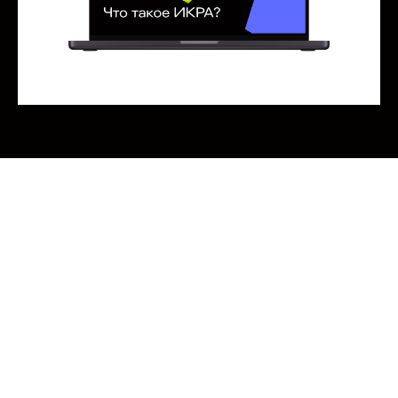
продуктовый спринт
discovery-to-delivery
платформа бренда
коммуникационная стратегия
концепция
TOC
Подробнее
Хакатоны