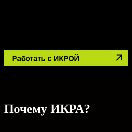
делать прорывные проекты и выходить
из состояния «уже всё перепробовали,
кажется, ничего не выйдет». С нами
тысячи людей изменили свой образ
мышления и подходы к бизнес-
процессам.
Мы помогаем
компаниям