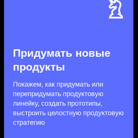
Спроектировать
пользовательский
опыт
Исследуем клиентский опыт
и помогаем качественно его
улучшить, найти
неиспользованные ресурсы
и сформулировать прорывные