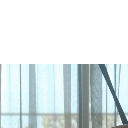
Проводим масштабные хакатоны или
кейс-чемпионаты, делая акцент
на образовательном и эмоциональном
опыте участников.
креативный хакатон
кейс-чемпионат
креатон
банк идей
соревнования идей
акселлераторы
продактон
командообразование