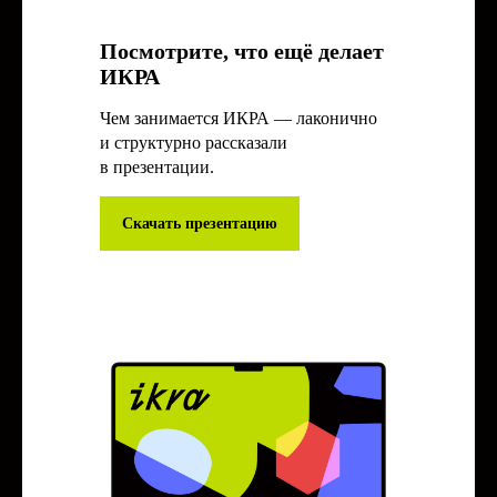
Посмотрите, что ещё делает
ИКРА
Стратегические
Чем занимается ИКРА — лаконично
сессии и спринты
и структурно рассказали
в презентации.
Предлагаем комплексный подход
Скачать презентацию
по разработке бренда, продукта или
стратегии компании. Мы берём на себя
ключевые задачи, включая
исследование, сессии сотворчества
и разработку.
стратегические сессии
OKR
миссия и видение