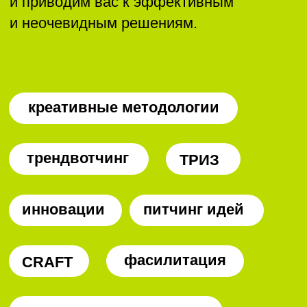
по проведению курсов
Сведения и документы организации,
осуществляющей оказание консультационных услуг
по проведению курсов
Образовательная лицензия № Л035-01298-
77/00179730 от 28.02.2022
СДС «Методология CRAFT», свидетельство №
РОСС RU. З2397.04МКР0
Сайт Министерства науки и высшего образования
РФ»
/
«Сайт Министерства просвещения РФ»
Политика конфиденциальности
Пользовательское соглашение
Правила оказания консультационных услуг
© 2009 — 2026 ООО «Школа ИКРА»
Презентация об ИКРЕ